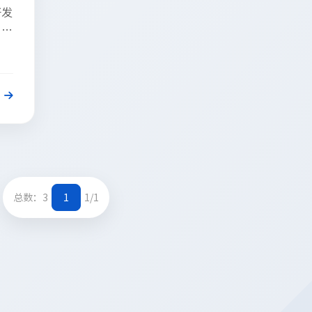
开发
。技
总数：3
1
1/1