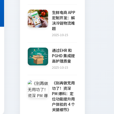
生鲜电商 APP
定制开发：解
决冷链物流难
题
2025-10-15
通过EHR 和
PGHD 集成提
高护理质量
2025-10-15
《别再做无用
功了！资深
PM 爆料：定
位功能提升用
户体验的 4 个
关键细节》