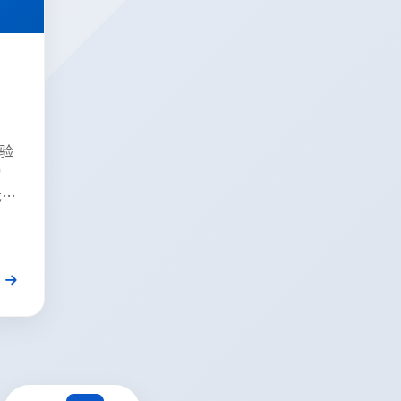
验
常
我们