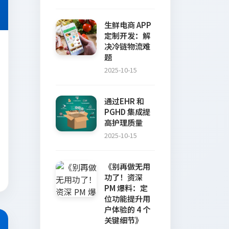
生鲜电商 APP
定制开发：解
决冷链物流难
题
2025-10-15
通过EHR 和
PGHD 集成提
高护理质量
2025-10-15
《别再做无用
功了！资深
PM 爆料：定
位功能提升用
户体验的 4 个
关键细节》