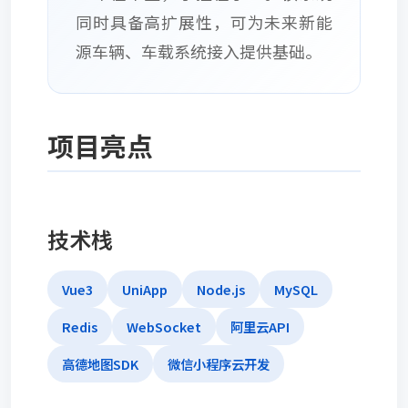
同时具备高扩展性，可为未来新能
源车辆、车载系统接入提供基础。
项目亮点
技术栈
Vue3
UniApp
Node.js
MySQL
Redis
WebSocket
阿里云API
高德地图SDK
微信小程序云开发