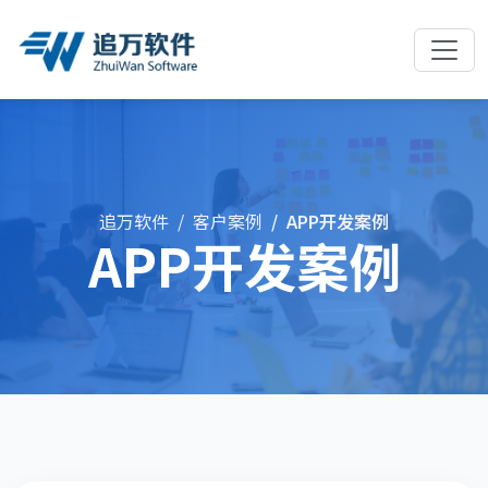
追万软件
客户案例
APP开发案例
APP开发案例