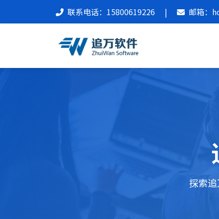
联系电话：15800619226
|
邮箱：hon
探索追