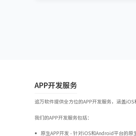
APP开发服务
追万软件提供全方位的APP开发服务，涵盖iOS和
我们的APP开发服务包括：
原生APP开发 - 针对iOS和Android平台的