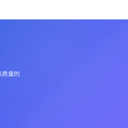
？
高质量的