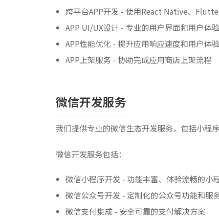
跨平台APP开发 - 使用React Native、F
APP UI/UX设计 - 专业的用户界面和用户体
APP性能优化 - 提升应用响应速度和用户体
APP上架服务 - 协助完成应用商店上架流程
微信开发服务
我们提供专业的微信生态开发服务，包括小程
微信开发服务包括：
微信小程序开发 - 功能丰富、体验流畅的小
微信公众号开发 - 定制化的公众号功能和服
微信支付集成 - 安全可靠的支付解决方案