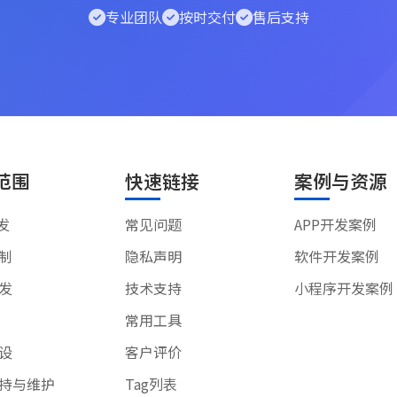
专业团队
按时交付
售后支持
范围
快速链接
案例与资源
发
常见问题
APP开发案例
制
隐私声明
软件开发案例
发
技术支持
小程序开发案例
常用工具
设
客户评价
持与维护
Tag列表