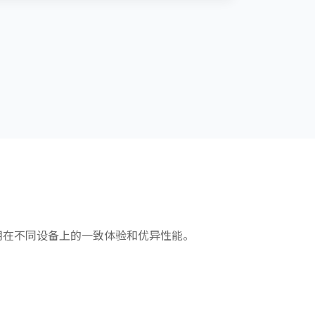
确保应用在不同设备上的一致体验和优异性能。