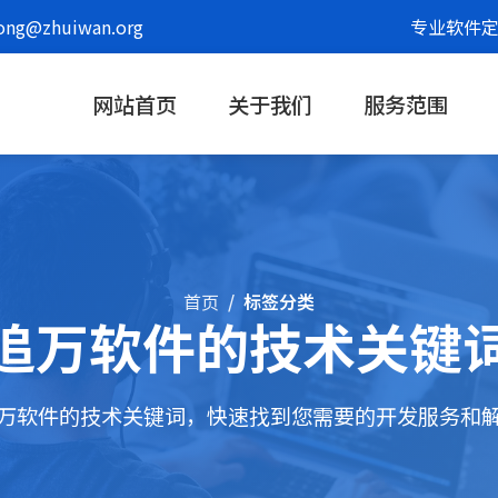
g@zhuiwan.org
专业软件定
网站首页
关于我们
服务范围
首页
标签分类
追万软件的技术关键
万软件的技术关键词，快速找到您需要的开发服务和