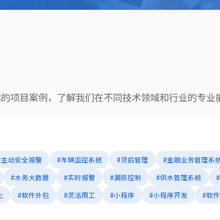
趣的项目案例，了解我们在不同技术领域和行业的专业
#主动安全报警
#车辆监控系统
#贷后管理
#金融业务管理系
#水务大数据
#实时报警
#漏损控制
#供水管理系统
化
#软件外包
#灵活用工
#小程序
#小程序开发
#软