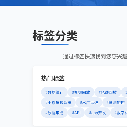
标签分类
通过标签快速找到您感兴
热门标签
#数据统计
#视频回放
#轨迹回放
#小额贷款系统
#水厂运维
#管网监控
#数据集成
#API
#app开发
#数字