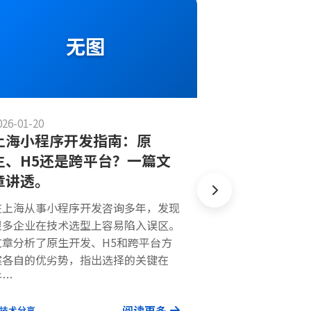
无图
026-01-20
上海小程序开发指南：原
生、H5还是跨平台？一篇文
2026-01-15
章讲透。
企业卡券、
问题？高效
在上海从事小程序开发咨询多年，发现
很多企业在技术选型上容易陷入误区。
三个关键点
文章分析了原生开发、H5和跨平台方
这篇文章基于作
案各自的优劣势，指出选择的关键在
十几年的经验，
于…
营销活动（如发
后系统开发中常
阅读更多
技术分享